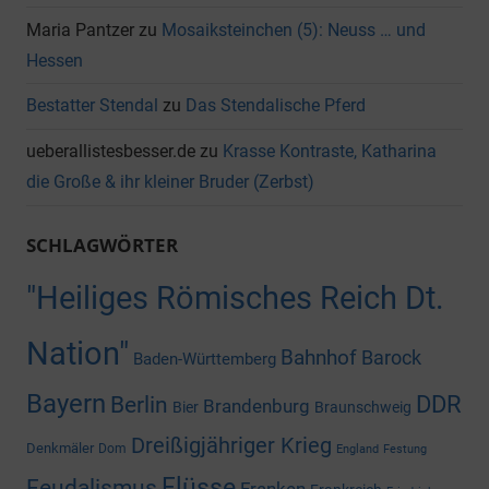
Maria Pantzer
zu
Mosaiksteinchen (5): Neuss … und
Hessen
Bestatter Stendal
zu
Das Stendalische Pferd
ueberallistesbesser.de
zu
Krasse Kontraste, Katharina
die Große & ihr kleiner Bruder (Zerbst)
SCHLAGWÖRTER
"Heiliges Römisches Reich Dt.
Nation"
Bahnhof
Barock
Baden-Württemberg
Bayern
DDR
Berlin
Brandenburg
Bier
Braunschweig
Dreißigjähriger Krieg
Denkmäler
Dom
England
Festung
Flüsse
Feudalismus