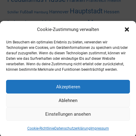
Franken
Frankreich
Friedrich
Hauptstadt
Hannover
Hessen
Fußball
Schiller
Hamburg
Museum
Industriegeschichte
Mediengeschichte
Cookie-Zustimmung verwalten
Nazizeit
Niedersachsen
Nordrhein-
Napoleon
Niederlande
Um Besuchern ein optimales Erlebnis zu bieten, verwenden wir
Preußen
Rheinland-Pfalz
Westfalen
Rhein
Russland
Technologien wie Cookies, um Geräteinformationen zu speichern und/oder
darauf zuzugreifen. Wenn du diesen Technologien zustimmst, können wir
Schloss
Daten wie das Surfverhalten oder eindeutige IDs auf dieser Website
Thüringen
Sachsen-Anhalt
Shoppingcenter
verarbeiten. Wenn du deine Zustimmung nicht erteilst oder zurückziehst,
können bestimmte Merkmale und Funktionen beeinträchtigt werden.
Wald
Zweiter Weltkrieg
Österreich
Universität
ARCHIV
Akzeptieren
Ablehnen
https://archiv.ueberallistesbesser.de
Einstellungen ansehen
WordPress-Theme: Mercia von ThemeZee.
Cookie-Richtlinie
Datenschutzerklärung
Impressum