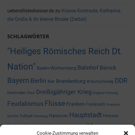
ueberallistesbesser.de
zu
Krasse Kontraste, Katharina
die Große & ihr kleiner Bruder (Zerbst)
SCHLAGWÖRTER
"Heiliges Römisches Reich Dt.
Nation"
Bahnhof
Barock
Baden-Württemberg
Bayern
DDR
Berlin
Brandenburg
Bier
Braunschweig
Dreißigjähriger Krieg
Denkmäler
Dom
England
Festung
Flüsse
Feudalismus
Franken
Frankreich
Friedrich
Hauptstadt
Hannover
Hessen
Fußball
Schiller
Hamburg
Museum
Industriegeschichte
Mediengeschichte
Cookie-Zustimmung verwalten