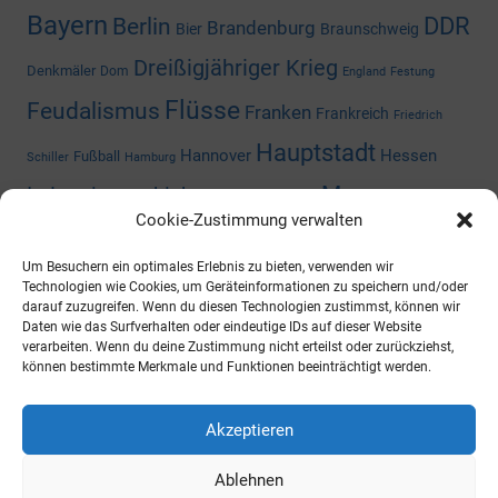
Bayern
DDR
Berlin
Brandenburg
Bier
Braunschweig
Dreißigjähriger Krieg
Denkmäler
Dom
England
Festung
Flüsse
Feudalismus
Franken
Frankreich
Friedrich
Hauptstadt
Hannover
Hessen
Fußball
Schiller
Hamburg
Museum
Industriegeschichte
Mediengeschichte
Cookie-Zustimmung verwalten
Nazizeit
Niedersachsen
Nordrhein-
Napoleon
Niederlande
Um Besuchern ein optimales Erlebnis zu bieten, verwenden wir
Preußen
Rheinland-Pfalz
Westfalen
Rhein
Russland
Technologien wie Cookies, um Geräteinformationen zu speichern und/oder
darauf zuzugreifen. Wenn du diesen Technologien zustimmst, können wir
Schloss
Daten wie das Surfverhalten oder eindeutige IDs auf dieser Website
Thüringen
Sachsen-Anhalt
Shoppingcenter
verarbeiten. Wenn du deine Zustimmung nicht erteilst oder zurückziehst,
können bestimmte Merkmale und Funktionen beeinträchtigt werden.
Wald
Zweiter Weltkrieg
Österreich
Universität
ARCHIV
Akzeptieren
Ablehnen
https://archiv.ueberallistesbesser.de