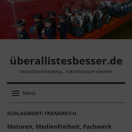
Zum
Inhalt
springen
überallistesbesser.de
Deutschland-Reiseblog … kulturhistorisch orientiert
Menü
SCHLAGWORT:
FRANKREICH
Motoren, Medienfreiheit, Fachwerk