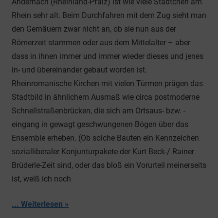
Andernach (Rheinland-Pfalz) ist wie viele Städtchen am
Rhein sehr alt. Beim Durchfahren mit dem Zug sieht man
den Gemäuern zwar nicht an, ob sie nun aus der
Römerzeit stammen oder aus dem Mittelalter – aber
dass in ihnen immer und immer wieder dieses und jenes
in- und übereinander gebaut worden ist.
Rheinromanische Kirchen mit vielen Türmen prägen das
Stadtbild in ähnlichem Ausmaß wie circa postmoderne
Schnellstraßenbrücken, die sich am Ortsaus- bzw. -
eingang in gewagt geschwungenen Bögen über das
Ensemble erheben. (Ob solche Bauten ein Kennzeichen
sozialliberaler Konjunturpakete der Kurt Beck-/ Rainer
Brüderle-Zeit sind, oder das bloß ein Vorurteil meinerseits
ist, weiß ich noch
... Weiterlesen