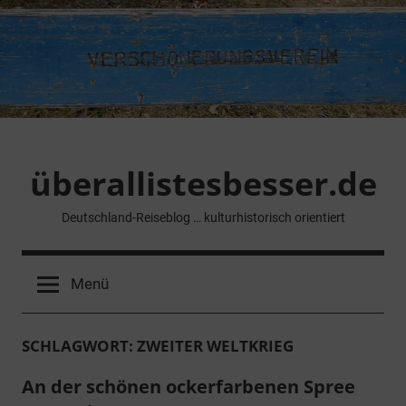
Zum
Inhalt
springen
überallistesbesser.de
Deutschland-Reiseblog … kulturhistorisch orientiert
Menü
SCHLAGWORT:
ZWEITER WELTKRIEG
An der schönen ockerfarbenen Spree