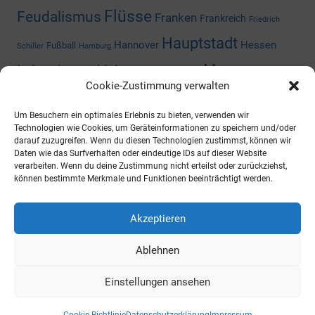
Flüsse
Feudalismus
Franken
Frankreich
Friedrich
Hauptstadt
Hannover
Hessen
Fußball
Schiller
Hamburg
Museum
Industriegeschichte
Mediengeschichte
Cookie-Zustimmung verwalten
Nazizeit
Niedersachsen
Nordrhein-
Napoleon
Niederlande
Um Besuchern ein optimales Erlebnis zu bieten, verwenden wir
Preußen
Rheinland-Pfalz
Westfalen
Rhein
Russland
Technologien wie Cookies, um Geräteinformationen zu speichern und/oder
darauf zuzugreifen. Wenn du diesen Technologien zustimmst, können wir
Schloss
Daten wie das Surfverhalten oder eindeutige IDs auf dieser Website
Thüringen
Sachsen-Anhalt
Shoppingcenter
verarbeiten. Wenn du deine Zustimmung nicht erteilst oder zurückziehst,
können bestimmte Merkmale und Funktionen beeinträchtigt werden.
Wald
Zweiter Weltkrieg
Österreich
Universität
ARCHIV
Akzeptieren
Ablehnen
https://archiv.ueberallistesbesser.de
Einstellungen ansehen