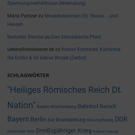
Spannungsverhältnisse (Ahrensburg)
Maria Pantzer
zu
Mosaiksteinchen (5): Neuss … und
Hessen
Bestatter Stendal
zu
Das Stendalische Pferd
ueberallistesbesser.de
zu
Krasse Kontraste, Katharina
die Große & ihr kleiner Bruder (Zerbst)
SCHLAGWÖRTER
"Heiliges Römisches Reich Dt.
Nation"
Bahnhof
Barock
Baden-Württemberg
Bayern
DDR
Berlin
Brandenburg
Bier
Braunschweig
Dreißigjähriger Krieg
Denkmäler
Dom
England
Festung