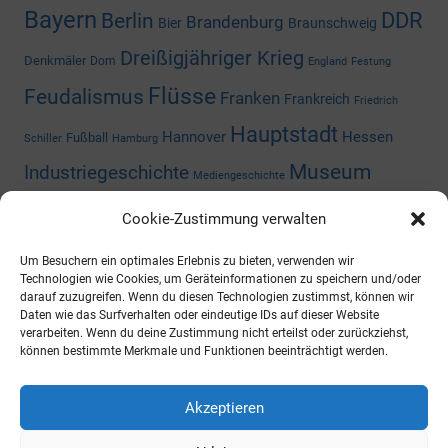
Bayern
DDR
Berlin
Brandenburg
Bier
Braunschweig
Dreißigjähriger Krieg
Denkmäler
Dom
England
Festung
Flüsse
Feudalismus
Franken
Frankreich
Friedrich
Hauptstadt
Hannover
Hessen
Fußball
Schiller
Hamburg
Museum
Industriegeschichte
Mediengeschichte
Nazizeit
Niedersachsen
Nordrhein-
Napoleon
Niederlande
Cookie-Zustimmung verwalten
Preußen
Rheinland-Pfalz
Westfalen
Rhein
Russland
Um Besuchern ein optimales Erlebnis zu bieten, verwenden wir
Technologien wie Cookies, um Geräteinformationen zu speichern und/oder
Schloss
Thüringen
darauf zuzugreifen. Wenn du diesen Technologien zustimmst, können wir
Sachsen-Anhalt
Shoppingcenter
Daten wie das Surfverhalten oder eindeutige IDs auf dieser Website
Wald
Zweiter Weltkrieg
Österreich
verarbeiten. Wenn du deine Zustimmung nicht erteilst oder zurückziehst,
Universität
können bestimmte Merkmale und Funktionen beeinträchtigt werden.
ARCHIV
Akzeptieren
https://archiv.ueberallistesbesser.de