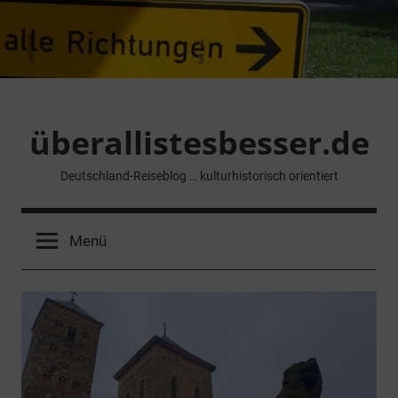
Zum
Inhalt
springen
überallistesbesser.de
Deutschland-Reiseblog … kulturhistorisch orientiert
Menü