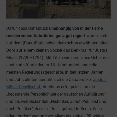
Dafür, dass Osnabrück
unabhängig von in der Ferne
residierenden Autoritäten ganz gut regiert
wurde, steht
auf dem (Park-)Platz neben dem schon erwähnten alten
Dom auf einem kleinen Sockel das Denkmal für Justus
Möser (1720–1794). Mit Titeln wie dem eines Geheimen
Justizrats führte der im 18. Jahrhundert lange die
meisten Regierungssgeschäfte. In den letzten Jahren
und Jahrzehnten bemüht sich die Osnabrücker
Justus-
Möser-Gesellschaft
durchaus erfolgreich, ihn als
„bedeutende Persönlichkeit der deutschen Aufklärung“
und als weitblickenden „Historiker, Jurist, Publizist und
auch Politiker“, dessen „Rat … gefragt in Berlin, Wien
oder London“ war und vor allem ins späte HRR wirkte,