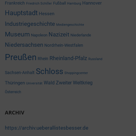
Hannover
Frankreich
Fußball
Friedrich Schiller
Hamburg
Hauptstadt
Hessen
Industriegeschichte
Mediengeschichte
Museum
Nazizeit
Napoleon
Niederlande
Niedersachsen
Nordrhein-Westfalen
Preußen
Rheinland-Pfalz
Rhein
Russland
Schloss
Sachsen-Anhalt
Shoppingcenter
Wald
Zweiter Weltkrieg
Thüringen
Universität
Österreich
ARCHIV
https://archiv.ueberallistesbesser.de