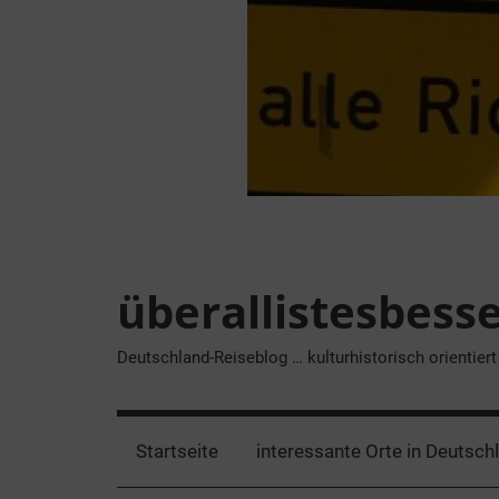
Zum
Inhalt
springen
überallistesbess
Deutschland-Reiseblog … kulturhistorisch orientiert
Startseite
interessante Orte in Deutsch