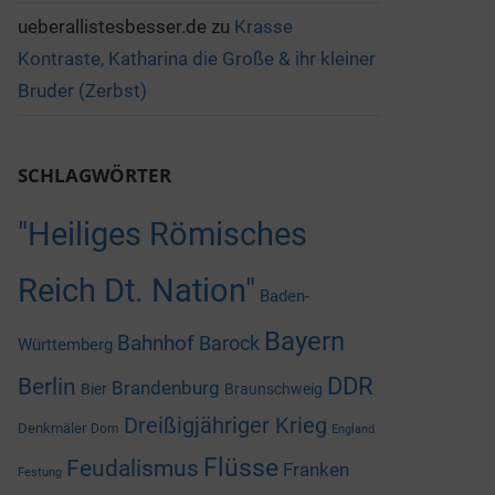
ueberallistesbesser.de
zu
Krasse
Kontraste, Katharina die Große & ihr kleiner
Bruder (Zerbst)
SCHLAGWÖRTER
"Heiliges Römisches
Reich Dt. Nation"
Baden-
Bayern
Bahnhof
Barock
Württemberg
DDR
Berlin
Brandenburg
Bier
Braunschweig
Dreißigjähriger Krieg
Denkmäler
Dom
England
Flüsse
Feudalismus
Franken
Festung