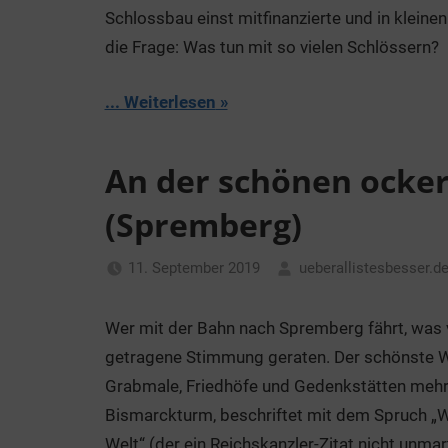
Schlossbau einst mitfinanzierte und in kleinen
die Frage: Was tun mit so vielen Schlössern?
... Weiterlesen
An der schönen ocke
(Spremberg)
11. September 2019
ueberallistesbesser.d
Wer mit der Bahn nach Spremberg fährt, was vo
getragene Stimmung geraten. Der schönste We
Grabmale, Friedhöfe und Gedenkstätten mehre
Bismarckturm, beschriftet mit dem Spruch „Wi
Welt“ (der ein Reichskanzler-Zitat nicht unmart