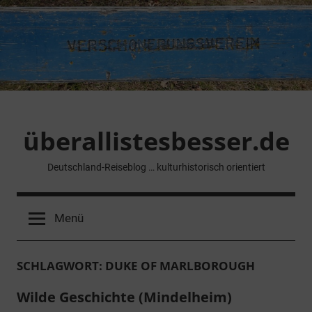
Zum
Inhalt
springen
überallistesbesser.de
Deutschland-Reiseblog … kulturhistorisch orientiert
Menü
SCHLAGWORT:
DUKE OF MARLBOROUGH
Wilde Geschichte (Mindelheim)