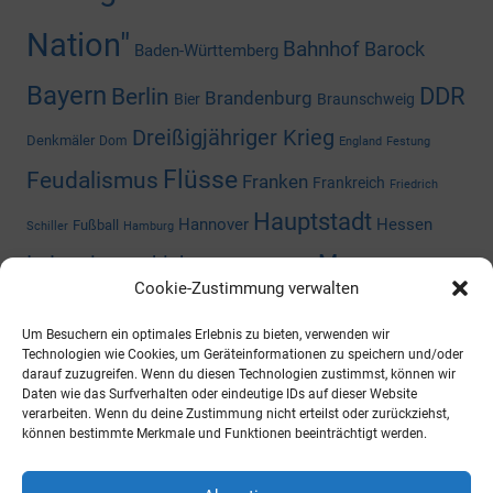
Nation"
Bahnhof
Barock
Baden-Württemberg
Bayern
DDR
Berlin
Brandenburg
Bier
Braunschweig
Dreißigjähriger Krieg
Denkmäler
Dom
England
Festung
Flüsse
Feudalismus
Franken
Frankreich
Friedrich
Hauptstadt
Hannover
Hessen
Fußball
Schiller
Hamburg
Museum
Industriegeschichte
Mediengeschichte
Cookie-Zustimmung verwalten
Nazizeit
Niedersachsen
Nordrhein-
Napoleon
Niederlande
Um Besuchern ein optimales Erlebnis zu bieten, verwenden wir
Preußen
Rheinland-Pfalz
Westfalen
Rhein
Russland
Technologien wie Cookies, um Geräteinformationen zu speichern und/oder
darauf zuzugreifen. Wenn du diesen Technologien zustimmst, können wir
Schloss
Daten wie das Surfverhalten oder eindeutige IDs auf dieser Website
Thüringen
Sachsen-Anhalt
Shoppingcenter
verarbeiten. Wenn du deine Zustimmung nicht erteilst oder zurückziehst,
können bestimmte Merkmale und Funktionen beeinträchtigt werden.
Wald
Zweiter Weltkrieg
Österreich
Universität
ARCHIV