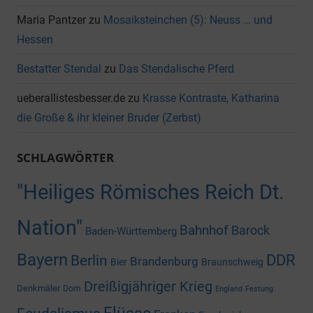
Maria Pantzer
zu
Mosaiksteinchen (5): Neuss … und
Hessen
Bestatter Stendal
zu
Das Stendalische Pferd
ueberallistesbesser.de
zu
Krasse Kontraste, Katharina
die Große & ihr kleiner Bruder (Zerbst)
SCHLAGWÖRTER
"Heiliges Römisches Reich Dt.
Nation"
Bahnhof
Barock
Baden-Württemberg
Bayern
DDR
Berlin
Brandenburg
Bier
Braunschweig
Dreißigjähriger Krieg
Denkmäler
Dom
England
Festung
Flüsse