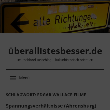
Zum
Inhalt
springen
überallistesbesser.de
Deutschland-Reiseblog … kulturhistorisch orientiert
Menü
SCHLAGWORT:
EDGAR-WALLACE-FILME
Spannungsverhältnisse (Ahrensburg)