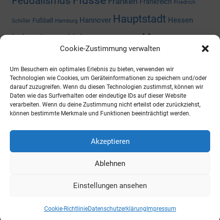
Feudalismus
Franken
Frankreich
Friedrich
Hauptstadt
Hannover
Hessen
Fußball
Schiller
Hamburg
Museum
Industriegeschichte
Mediengeschichte
Cookie-Zustimmung verwalten
Nazizeit
Niedersachsen
Nordrhein-
Napoleon
Niederlande
Um Besuchern ein optimales Erlebnis zu bieten, verwenden wir
Preußen
Rheinland-Pfalz
Westfalen
Rhein
Russland
Technologien wie Cookies, um Geräteinformationen zu speichern und/oder
darauf zuzugreifen. Wenn du diesen Technologien zustimmst, können wir
Schloss
Daten wie das Surfverhalten oder eindeutige IDs auf dieser Website
Thüringen
Sachsen-Anhalt
Shoppingcenter
verarbeiten. Wenn du deine Zustimmung nicht erteilst oder zurückziehst,
können bestimmte Merkmale und Funktionen beeinträchtigt werden.
Wald
Zweiter Weltkrieg
Österreich
Universität
ARCHIV
Akzeptieren
Ablehnen
https://archiv.ueberallistesbesser.de
Einstellungen ansehen
WordPress-Theme: Mercia von ThemeZee.
Cookie-Richtlinie
Datenschutzerklärung
Impressum