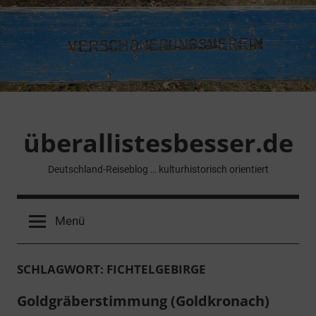
Zum
Inhalt
springen
überallistesbesser.de
Deutschland-Reiseblog … kulturhistorisch orientiert
Menü
SCHLAGWORT:
FICHTELGEBIRGE
Goldgräberstimmung (Goldkronach)