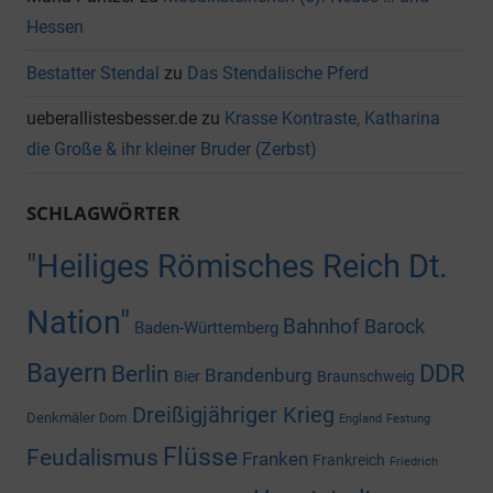
Hessen
Bestatter Stendal
zu
Das Stendalische Pferd
ueberallistesbesser.de
zu
Krasse Kontraste, Katharina
die Große & ihr kleiner Bruder (Zerbst)
SCHLAGWÖRTER
"Heiliges Römisches Reich Dt.
Nation"
Bahnhof
Barock
Baden-Württemberg
Bayern
DDR
Berlin
Brandenburg
Bier
Braunschweig
Dreißigjähriger Krieg
Denkmäler
Dom
England
Festung
Flüsse
Feudalismus
Franken
Frankreich
Friedrich