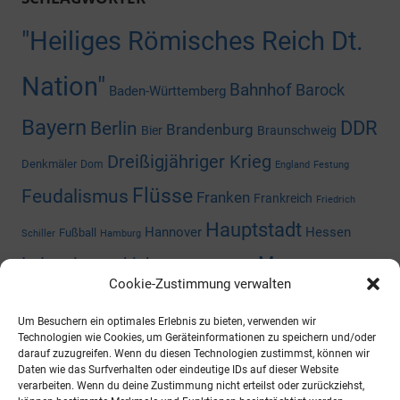
"Heiliges Römisches Reich Dt.
Nation"
Bahnhof
Barock
Baden-Württemberg
Bayern
DDR
Berlin
Brandenburg
Bier
Braunschweig
Dreißigjähriger Krieg
Denkmäler
Dom
England
Festung
Flüsse
Feudalismus
Franken
Frankreich
Friedrich
Hauptstadt
Hannover
Hessen
Fußball
Schiller
Hamburg
Museum
Industriegeschichte
Mediengeschichte
Cookie-Zustimmung verwalten
Nazizeit
Niedersachsen
Nordrhein-
Napoleon
Niederlande
Um Besuchern ein optimales Erlebnis zu bieten, verwenden wir
Preußen
Rheinland-Pfalz
Westfalen
Rhein
Russland
Technologien wie Cookies, um Geräteinformationen zu speichern und/oder
darauf zuzugreifen. Wenn du diesen Technologien zustimmst, können wir
Schloss
Daten wie das Surfverhalten oder eindeutige IDs auf dieser Website
Thüringen
Sachsen-Anhalt
Shoppingcenter
verarbeiten. Wenn du deine Zustimmung nicht erteilst oder zurückziehst,