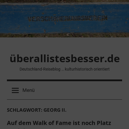
Zum
Inhalt
springen
überallistesbesser.de
Deutschland-Reiseblog … kulturhistorisch orientiert
Menü
SCHLAGWORT:
GEORG II.
Auf dem Walk of Fame ist noch Platz