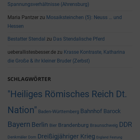
Spannungsverhältnisse (Ahrensburg)
Maria Pantzer
zu
Mosaiksteinchen (5): Neuss … und
Hessen
Bestatter Stendal
zu
Das Stendalische Pferd
ueberallistesbesser.de
zu
Krasse Kontraste, Katharina
die Große & ihr kleiner Bruder (Zerbst)
SCHLAGWÖRTER
"Heiliges Römisches Reich Dt.
Nation"
Bahnhof
Barock
Baden-Württemberg
Bayern
DDR
Berlin
Brandenburg
Bier
Braunschweig
Dreißigjähriger Krieg
Denkmäler
Dom
England
Festung