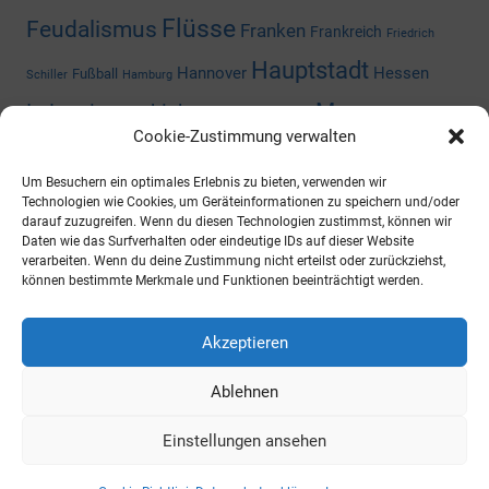
Flüsse
Feudalismus
Franken
Frankreich
Friedrich
Hauptstadt
Hannover
Hessen
Fußball
Schiller
Hamburg
Museum
Industriegeschichte
Mediengeschichte
Cookie-Zustimmung verwalten
Nazizeit
Niedersachsen
Nordrhein-
Napoleon
Niederlande
Um Besuchern ein optimales Erlebnis zu bieten, verwenden wir
Preußen
Rheinland-Pfalz
Westfalen
Rhein
Russland
Technologien wie Cookies, um Geräteinformationen zu speichern und/oder
darauf zuzugreifen. Wenn du diesen Technologien zustimmst, können wir
Schloss
Daten wie das Surfverhalten oder eindeutige IDs auf dieser Website
Thüringen
Sachsen-Anhalt
Shoppingcenter
verarbeiten. Wenn du deine Zustimmung nicht erteilst oder zurückziehst,
können bestimmte Merkmale und Funktionen beeinträchtigt werden.
Wald
Zweiter Weltkrieg
Österreich
Universität
ARCHIV
Akzeptieren
Ablehnen
https://archiv.ueberallistesbesser.de
Einstellungen ansehen