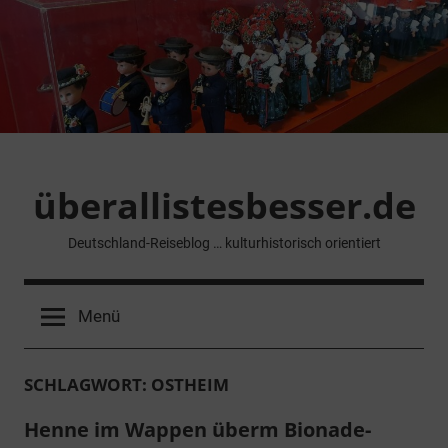
Zum
Inhalt
springen
überallistesbesser.de
Deutschland-Reiseblog … kulturhistorisch orientiert
Menü
SCHLAGWORT:
OSTHEIM
Henne im Wappen überm Bionade-