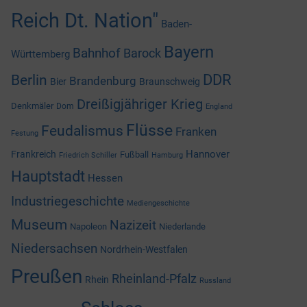
Reich Dt. Nation"
Baden-
Bayern
Bahnhof
Barock
Württemberg
DDR
Berlin
Brandenburg
Bier
Braunschweig
Dreißigjähriger Krieg
Denkmäler
Dom
England
Flüsse
Feudalismus
Franken
Festung
Hannover
Frankreich
Fußball
Friedrich Schiller
Hamburg
Hauptstadt
Hessen
Industriegeschichte
Mediengeschichte
Museum
Nazizeit
Napoleon
Niederlande
Niedersachsen
Nordrhein-Westfalen
Preußen
Rheinland-Pfalz
Rhein
Russland