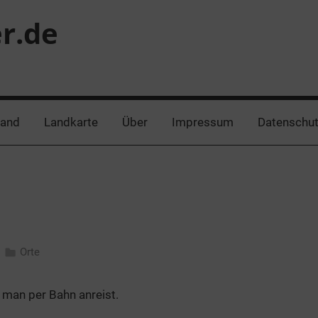
er.de
land
Landkarte
Über
Impressum
Datenschut
Orte
 man per Bahn anreist.