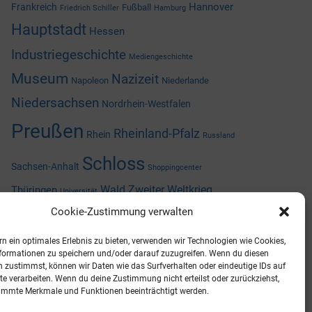
Hannover
Frankreich
Fußball
Friedrich Schiller
Hamburg
Hauptstadt
Hessen
Industriegeschichte
Mediengeschichte
Museum
Nazizeit
Napoleon
Niederlande
Niedersachsen
Nordrhein-Westfalen
Preußen
Rheinland-Pfalz
Rhein
Russland
Schloss
Sachsen-Anhalt
Shoppingcenter
Wald
Zweiter Weltkrieg
Thüringen
Universität
Cookie-Zustimmung verwalten
Österreich
 ein optimales Erlebnis zu bieten, verwenden wir Technologien wie Cookies,
formationen zu speichern und/oder darauf zuzugreifen. Wenn du diesen
ARCHIV
 zustimmst, können wir Daten wie das Surfverhalten oder eindeutige IDs auf
te verarbeiten. Wenn du deine Zustimmung nicht erteilst oder zurückziehst,
immte Merkmale und Funktionen beeinträchtigt werden.
https://archiv.ueberallistesbesser.de