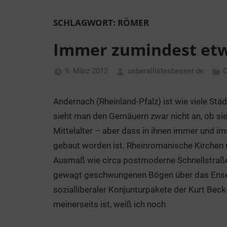
SCHLAGWORT:
RÖMER
Immer zumindest etw
9. März 2012
ueberallistesbesser.de
O
Andernach (Rheinland-Pfalz) ist wie viele St
sieht man den Gemäuern zwar nicht an, ob s
Mittelalter – aber dass in ihnen immer und i
gebaut worden ist. Rheinromanische Kirchen m
Ausmaß wie circa postmoderne Schnellstraßen
gewagt geschwungenen Bögen über das Ensem
sozialliberaler Konjunturpakete der Kurt Beck-
meinerseits ist, weiß ich noch