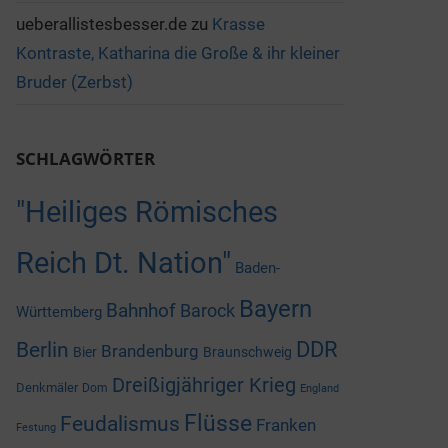
ueberallistesbesser.de
zu
Krasse
Kontraste, Katharina die Große & ihr kleiner
Bruder (Zerbst)
SCHLAGWÖRTER
"Heiliges Römisches
Reich Dt. Nation"
Baden-
Bayern
Bahnhof
Barock
Württemberg
DDR
Berlin
Brandenburg
Bier
Braunschweig
Dreißigjähriger Krieg
Denkmäler
Dom
England
Flüsse
Feudalismus
Franken
Festung