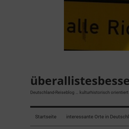
Zum
Inhalt
springen
überallistesbess
Deutschland-Reiseblog … kulturhistorisch orientiert
Startseite
interessante Orte in Deutsch