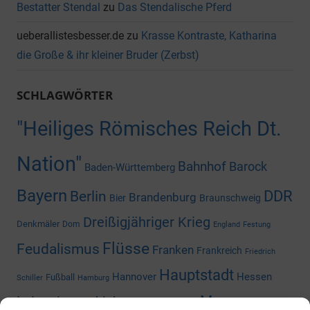
Bestatter Stendal
zu
Das Stendalische Pferd
ueberallistesbesser.de
zu
Krasse Kontraste, Katharina
die Große & ihr kleiner Bruder (Zerbst)
SCHLAGWÖRTER
"Heiliges Römisches Reich Dt.
Nation"
Bahnhof
Barock
Baden-Württemberg
Bayern
DDR
Berlin
Brandenburg
Bier
Braunschweig
Dreißigjähriger Krieg
Denkmäler
Dom
England
Festung
Flüsse
Feudalismus
Franken
Frankreich
Friedrich
Hauptstadt
Hannover
Hessen
Fußball
Schiller
Hamburg
Museum
Industriegeschichte
Mediengeschichte