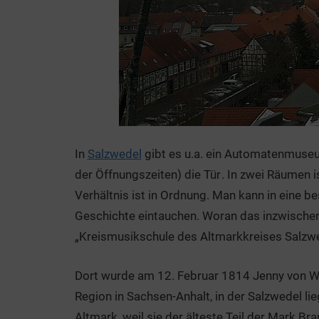
In
Salzwedel
gibt es u.a. ein Automatenmuseum
der Öffnungszeiten) die Tür
. In zwei Räumen i
Verhältnis ist in Ordnung. Man kann in eine 
Geschichte eintauchen. Woran das inzwische
„Kreismusikschule des Altmarkkreises Salzwed
Dort wurde am 12. Februar 1814 Jenny von W
Region in Sachsen-Anhalt, in der Salzwedel lieg
Altmark, weil sie der älteste Teil der Mark B