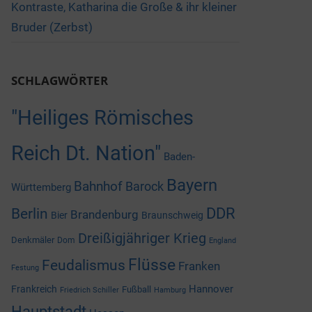
Kontraste, Katharina die Große & ihr kleiner
Bruder (Zerbst)
SCHLAGWÖRTER
"Heiliges Römisches
Reich Dt. Nation"
Baden-
Bayern
Bahnhof
Barock
Württemberg
DDR
Berlin
Brandenburg
Bier
Braunschweig
Dreißigjähriger Krieg
Denkmäler
Dom
England
Flüsse
Feudalismus
Franken
Festung
Hannover
Frankreich
Fußball
Friedrich Schiller
Hamburg
Hauptstadt