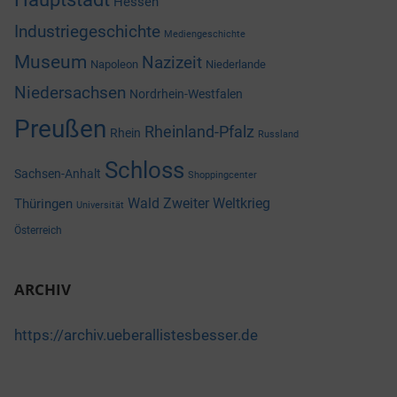
Hessen
Industriegeschichte
Mediengeschichte
Museum
Nazizeit
Napoleon
Niederlande
Niedersachsen
Nordrhein-Westfalen
Preußen
Rheinland-Pfalz
Rhein
Russland
Schloss
Sachsen-Anhalt
Shoppingcenter
Wald
Zweiter Weltkrieg
Thüringen
Universität
Österreich
ARCHIV
https://archiv.ueberallistesbesser.de