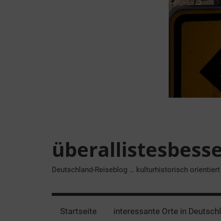
Zum
Inhalt
springen
überallistesbess
Deutschland-Reiseblog … kulturhistorisch orientiert
Startseite
interessante Orte in Deutsch