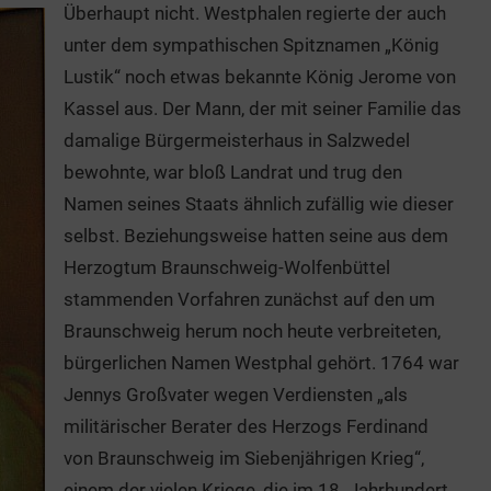
Überhaupt nicht. Westphalen regierte der auch
unter dem sympathischen Spitznamen „König
Lustik“ noch etwas bekannte König Jerome von
Kassel aus. Der Mann, der mit seiner Familie das
damalige Bürgermeisterhaus in Salzwedel
bewohnte, war bloß Landrat und trug den
Namen seines Staats ähnlich zufällig wie dieser
selbst. Beziehungsweise hatten seine aus dem
Herzogtum Braunschweig-Wolfenbüttel
stammenden Vorfahren zunächst auf den um
Braunschweig herum noch heute verbreiteten,
bürgerlichen Namen Westphal gehört. 1764 war
Jennys Großvater wegen Verdiensten „als
militärischer Berater des Herzogs Ferdinand
von Braunschweig im Siebenjährigen Krieg“,
einem der vielen Kriege, die im 18. Jahrhundert