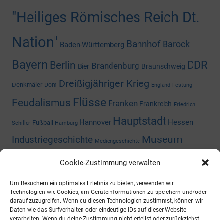
"Heiliges Römisches Reich Dt.
Nation"
Bahnhof
Barock
Baden-Württemberg
Bayern
DDR
Berlin
Brandenburg
Bier
Braunschweig
Dreißigjähriger Krieg
Denkmäler
Dom
England
Festung
Flüsse
Feudalismus
Franken
Frankreich
Friedrich
Hauptstadt
Hannover
Hessen
Fußball
Schiller
Hamburg
Museum
Industriegeschichte
Mediengeschichte
Nazizeit
Niedersachsen
Nordrhein-
Napoleon
Niederlande
Cookie-Zustimmung verwalten
Preußen
Rheinland-Pfalz
Westfalen
Rhein
Russland
Um Besuchern ein optimales Erlebnis zu bieten, verwenden wir
Technologien wie Cookies, um Geräteinformationen zu speichern und/oder
Schloss
Thüringen
Sachsen-Anhalt
darauf zuzugreifen. Wenn du diesen Technologien zustimmst, können wir
Shoppingcenter
Daten wie das Surfverhalten oder eindeutige IDs auf dieser Website
Wald
Zweiter Weltkrieg
Österreich
Universität
verarbeiten. Wenn du deine Zustimmung nicht erteilst oder zurückziehst,