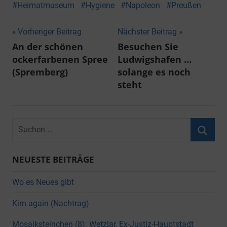
Heimatmuseum
Hygiene
Napoleon
Preußen
Beitragsnavigation
Vorheriger Beitrag
Nächster Beitrag
An der schönen
Besuchen Sie
ockerfarbenen Spree
Ludwigshafen …
(Spremberg)
solange es noch
steht
Suchen
nach:
Suche
NEUESTE BEITRÄGE
Wo es Neues gibt
Kirn again (Nachtrag)
Mosaiksteinchen (8): Wetzlar, Ex-Justiz-Hauptstadt