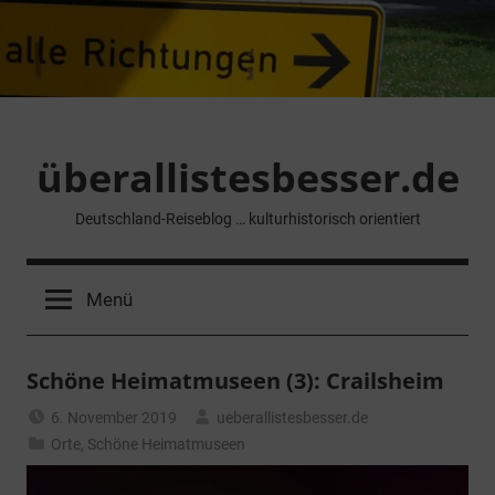
Zum
Inhalt
springen
überallistesbesser.de
Deutschland-Reiseblog … kulturhistorisch orientiert
Menü
Schöne Heimatmuseen (3): Crailsheim
6. November 2019
ueberallistesbesser.de
Orte
,
Schöne Heimatmuseen