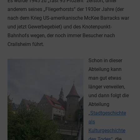
Es wurde 1945 zu „fast 95 Prozent“ zerstört, unter
anderem seines „Fliegerhorsts“ der 1930er Jahre (der
nach dem Krieg US-amerikanische McKee Barracks war
und jetzt Gewerbegebiet) und des Knotenpunkt-
Bahnhofs wegen, der noch immer Besucher nach
Crailsheim führt.
Schon in dieser
Abteilung kann
man gut etwas
länger verweilen,
und dann folgt die
Abteilung
„Stadtgeschichte
als
Kulturgeschichte
des Todes“
, die