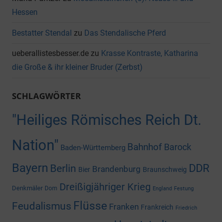
Hessen
Bestatter Stendal
zu
Das Stendalische Pferd
ueberallistesbesser.de
zu
Krasse Kontraste, Katharina
die Große & ihr kleiner Bruder (Zerbst)
SCHLAGWÖRTER
"Heiliges Römisches Reich Dt.
Nation"
Bahnhof
Barock
Baden-Württemberg
Bayern
DDR
Berlin
Brandenburg
Bier
Braunschweig
Dreißigjähriger Krieg
Denkmäler
Dom
England
Festung
Flüsse
Feudalismus
Franken
Frankreich
Friedrich