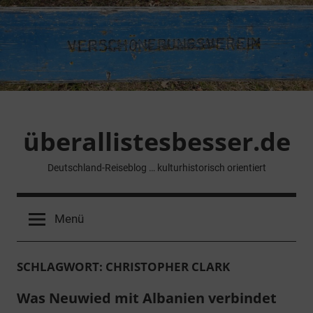
Zum
Inhalt
springen
überallistesbesser.de
Deutschland-Reiseblog … kulturhistorisch orientiert
Menü
SCHLAGWORT:
CHRISTOPHER CLARK
Was Neuwied mit Albanien verbindet