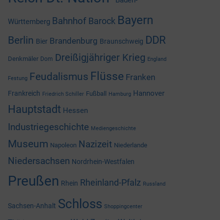
Baden-
Bayern
Bahnhof
Barock
Württemberg
DDR
Berlin
Brandenburg
Bier
Braunschweig
Dreißigjähriger Krieg
Denkmäler
Dom
England
Flüsse
Feudalismus
Franken
Festung
Hannover
Frankreich
Fußball
Friedrich Schiller
Hamburg
Hauptstadt
Hessen
Industriegeschichte
Mediengeschichte
Museum
Nazizeit
Napoleon
Niederlande
Niedersachsen
Nordrhein-Westfalen
Preußen
Rheinland-Pfalz
Rhein
Russland
Schloss
Sachsen-Anhalt
Shoppingcenter