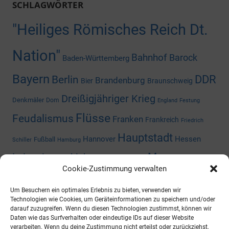
SCHLAGWÖRTER
"Heiliges Römisches Reich Dt.
Nation"
Bahnhof
Barock
Baden-Württemberg
Bayern
DDR
Berlin
Brandenburg
Bier
Braunschweig
Dreißigjähriger Krieg
Denkmäler
Dom
England
Festung
Flüsse
Feudalismus
Franken
Frankreich
Friedrich
Hauptstadt
Hannover
Hessen
Fußball
Schiller
Hamburg
Museum
Industriegeschichte
Mediengeschichte
Cookie-Zustimmung verwalten
Nazizeit
Niedersachsen
Nordrhein-
Napoleon
Niederlande
Um Besuchern ein optimales Erlebnis zu bieten, verwenden wir
Preußen
Rheinland-Pfalz
Westfalen
Rhein
Russland
Technologien wie Cookies, um Geräteinformationen zu speichern und/oder
darauf zuzugreifen. Wenn du diesen Technologien zustimmst, können wir
Schloss
Daten wie das Surfverhalten oder eindeutige IDs auf dieser Website
Thüringen
Sachsen-Anhalt
Shoppingcenter
verarbeiten. Wenn du deine Zustimmung nicht erteilst oder zurückziehst,