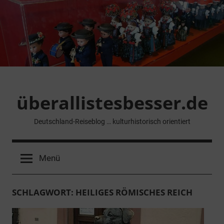
Zum
Inhalt
springen
überallistesbesser.de
Deutschland-Reiseblog … kulturhistorisch orientiert
Menü
SCHLAGWORT:
HEILIGES RÖMISCHES REICH