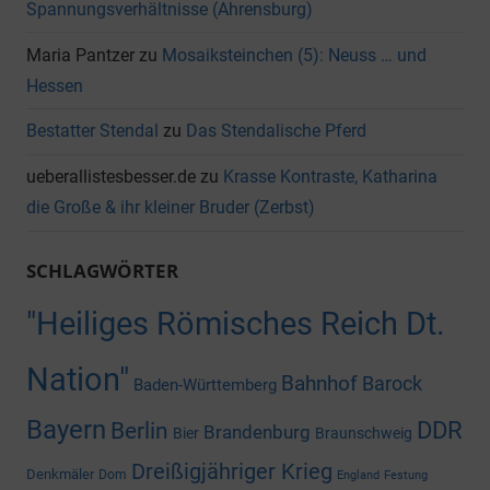
Spannungsverhältnisse (Ahrensburg)
Maria Pantzer
zu
Mosaiksteinchen (5): Neuss … und
Hessen
Bestatter Stendal
zu
Das Stendalische Pferd
ueberallistesbesser.de
zu
Krasse Kontraste, Katharina
die Große & ihr kleiner Bruder (Zerbst)
SCHLAGWÖRTER
"Heiliges Römisches Reich Dt.
Nation"
Bahnhof
Barock
Baden-Württemberg
Bayern
DDR
Berlin
Brandenburg
Bier
Braunschweig
Dreißigjähriger Krieg
Denkmäler
Dom
England
Festung