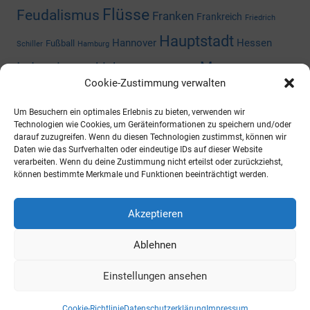
Flüsse
Feudalismus
Franken
Frankreich
Friedrich
Hauptstadt
Hannover
Hessen
Fußball
Schiller
Hamburg
Museum
Industriegeschichte
Mediengeschichte
Cookie-Zustimmung verwalten
Nazizeit
Niedersachsen
Nordrhein-
Napoleon
Niederlande
Um Besuchern ein optimales Erlebnis zu bieten, verwenden wir
Preußen
Rheinland-Pfalz
Westfalen
Rhein
Russland
Technologien wie Cookies, um Geräteinformationen zu speichern und/oder
darauf zuzugreifen. Wenn du diesen Technologien zustimmst, können wir
Schloss
Daten wie das Surfverhalten oder eindeutige IDs auf dieser Website
Thüringen
Sachsen-Anhalt
Shoppingcenter
verarbeiten. Wenn du deine Zustimmung nicht erteilst oder zurückziehst,
können bestimmte Merkmale und Funktionen beeinträchtigt werden.
Wald
Zweiter Weltkrieg
Österreich
Universität
ARCHIV
Akzeptieren
Ablehnen
https://archiv.ueberallistesbesser.de
Einstellungen ansehen
WordPress-Theme: Mercia von ThemeZee.
Cookie-Richtlinie
Datenschutzerklärung
Impressum