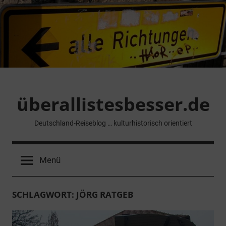
Zum
Inhalt
springen
überallistesbesser.de
Deutschland-Reiseblog … kulturhistorisch orientiert
Menü
SCHLAGWORT:
JÖRG RATGEB