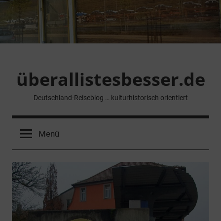
Zum
Inhalt
springen
überallistesbesser.de
Deutschland-Reiseblog … kulturhistorisch orientiert
Menü