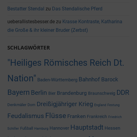
Bestatter Stendal
zu
Das Stendalische Pferd
ueberallistesbesser.de
zu
Krasse Kontraste, Katharina
die Große & ihr kleiner Bruder (Zerbst)
SCHLAGWÖRTER
"Heiliges Römisches Reich Dt.
Nation"
Bahnhof
Barock
Baden-Württemberg
Bayern
DDR
Berlin
Brandenburg
Bier
Braunschweig
Dreißigjähriger Krieg
Denkmäler
Dom
England
Festung
Flüsse
Feudalismus
Franken
Frankreich
Friedrich
Hauptstadt
Hannover
Hessen
Fußball
Schiller
Hamburg