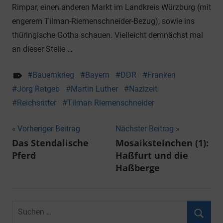
Rimpar, einen anderen Markt im Landkreis Würzburg (mit
engerem Tilman-Riemenschneider-Bezug), sowie ins
thüringische Gotha schauen. Vielleicht demnächst mal
an dieser Stelle …
Bauernkrieg
Bayern
DDR
Franken
Jörg Ratgeb
Martin Luther
Nazizeit
Reichsritter
Tilman Riemenschneider
Beitragsnavigation
Vorheriger Beitrag
Nächster Beitrag
Das Stendalische
Mosaiksteinchen (1):
Pferd
Haßfurt und die
Haßberge
Suchen
nach: