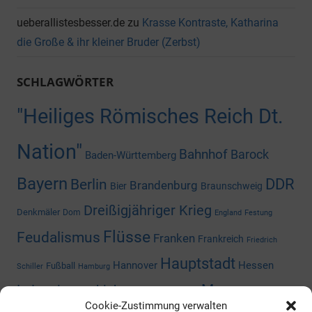
ueberallistesbesser.de
zu
Krasse Kontraste, Katharina
die Große & ihr kleiner Bruder (Zerbst)
SCHLAGWÖRTER
"Heiliges Römisches Reich Dt.
Nation"
Bahnhof
Barock
Baden-Württemberg
Bayern
DDR
Berlin
Brandenburg
Bier
Braunschweig
Dreißigjähriger Krieg
Denkmäler
Dom
England
Festung
Flüsse
Feudalismus
Franken
Frankreich
Friedrich
Hauptstadt
Hannover
Hessen
Fußball
Schiller
Hamburg
Museum
Industriegeschichte
Mediengeschichte
Cookie-Zustimmung verwalten