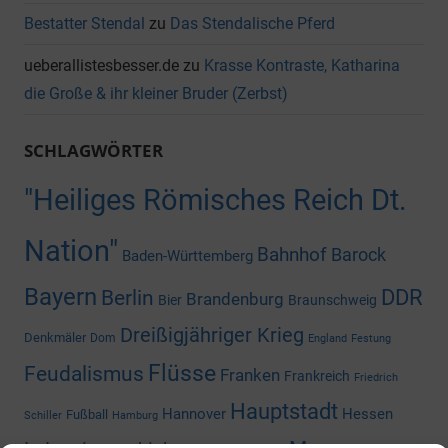
Bestatter Stendal
zu
Das Stendalische Pferd
ueberallistesbesser.de
zu
Krasse Kontraste, Katharina
die Große & ihr kleiner Bruder (Zerbst)
SCHLAGWÖRTER
"Heiliges Römisches Reich Dt.
Nation"
Bahnhof
Barock
Baden-Württemberg
Bayern
DDR
Berlin
Brandenburg
Bier
Braunschweig
Dreißigjähriger Krieg
Denkmäler
Dom
England
Festung
Flüsse
Feudalismus
Franken
Frankreich
Friedrich
Hauptstadt
Hannover
Hessen
Fußball
Schiller
Hamburg