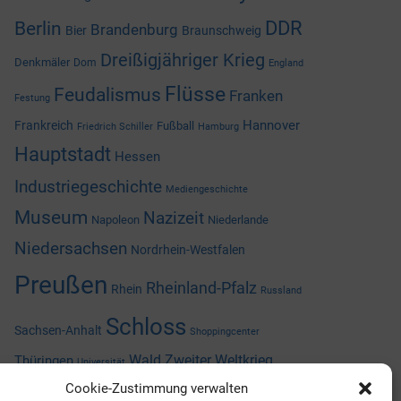
DDR
Berlin
Brandenburg
Bier
Braunschweig
Dreißigjähriger Krieg
Denkmäler
Dom
England
Flüsse
Feudalismus
Franken
Festung
Hannover
Frankreich
Fußball
Friedrich Schiller
Hamburg
Hauptstadt
Hessen
Industriegeschichte
Mediengeschichte
Museum
Nazizeit
Napoleon
Niederlande
Niedersachsen
Nordrhein-Westfalen
Preußen
Rheinland-Pfalz
Rhein
Russland
Schloss
Sachsen-Anhalt
Shoppingcenter
Wald
Zweiter Weltkrieg
Thüringen
Universität
Cookie-Zustimmung verwalten
Österreich