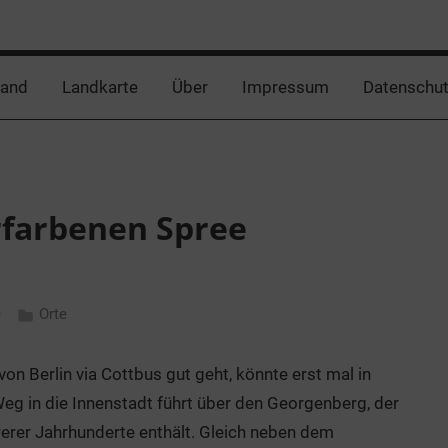
land
Landkarte
Über
Impressum
Datenschut
rfarbenen Spree
e
Orte
n Berlin via Cottbus gut geht, könnte erst mal in
g in die Innenstadt führt über den Georgenberg, der
rer Jahrhunderte enthält. Gleich neben dem