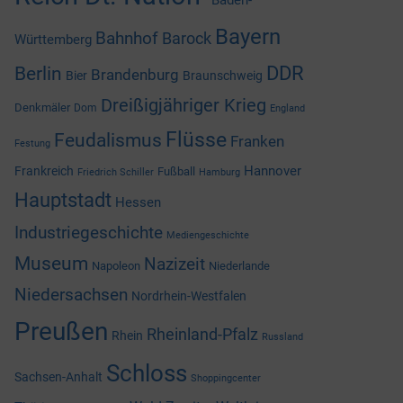
Baden-
Bayern
Bahnhof
Barock
Württemberg
DDR
Berlin
Brandenburg
Bier
Braunschweig
Dreißigjähriger Krieg
Denkmäler
Dom
England
Flüsse
Feudalismus
Franken
Festung
Hannover
Frankreich
Fußball
Friedrich Schiller
Hamburg
Hauptstadt
Hessen
Industriegeschichte
Mediengeschichte
Museum
Nazizeit
Napoleon
Niederlande
Niedersachsen
Nordrhein-Westfalen
Preußen
Rheinland-Pfalz
Rhein
Russland
Schloss
Sachsen-Anhalt
Shoppingcenter