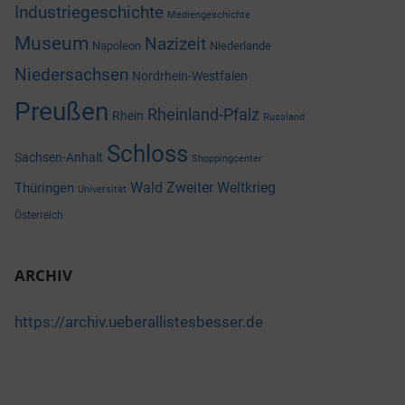
Industriegeschichte
Mediengeschichte
Museum
Nazizeit
Napoleon
Niederlande
Niedersachsen
Nordrhein-Westfalen
Preußen
Rheinland-Pfalz
Rhein
Russland
Schloss
Sachsen-Anhalt
Shoppingcenter
Wald
Zweiter Weltkrieg
Thüringen
Universität
Österreich
ARCHIV
https://archiv.ueberallistesbesser.de