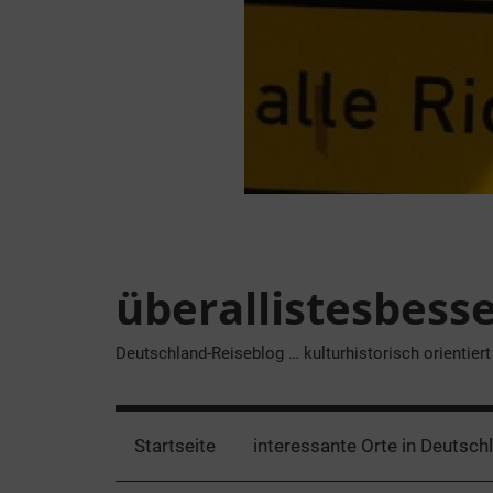
Zum
Inhalt
springen
überallistesbess
Deutschland-Reiseblog … kulturhistorisch orientiert
Startseite
interessante Orte in Deutsch