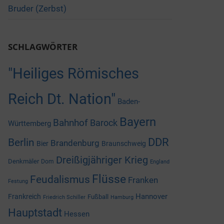
Bruder (Zerbst)
SCHLAGWÖRTER
"Heiliges Römisches
Reich Dt. Nation"
Baden-
Bayern
Bahnhof
Barock
Württemberg
DDR
Berlin
Brandenburg
Bier
Braunschweig
Dreißigjähriger Krieg
Denkmäler
Dom
England
Flüsse
Feudalismus
Franken
Festung
Hannover
Frankreich
Fußball
Friedrich Schiller
Hamburg
Hauptstadt
Hessen