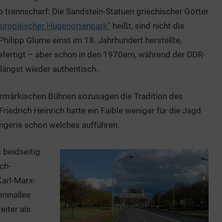
so trennscharf: Die Sandstein-Statuen griechischer Götter
uropäischer Hugenottenpark“
heißt, sind nicht die
 Philipp Glume einst im 18. Jahrhundert herstellte,
ertigt – aber schon in den 1970ern, während der DDR-
längst wieder authentisch.
ermärkischen Bühnen sozusagen die Tradition des
riedrich Heinrich hatte ein Faible weniger für die Jagd
angerie schon welches aufführen.
 beidseitig
ch-
Karl-Marx-
eninallee
eiter als