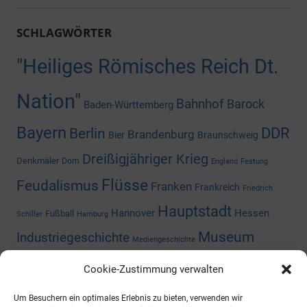
SCHLAGWÖRTER
"Heiliges Römisches Reich Dt.
Nation"
Bahnhof
Barock
Baden-Württemberg
Bayern
DDR
Berlin
Brandenburg
Bier
Braunschweig
Dreißigjähriger Krieg
Denkmäler
Dom
England
Festung
Flüsse
Feudalismus
Franken
Frankreich
Friedrich
Hauptstadt
Hannover
Hessen
Fußball
Schiller
Hamburg
Museum
Industriegeschichte
Mediengeschichte
Nazizeit
Niedersachsen
Nordrhein-
Napoleon
Niederlande
Cookie-Zustimmung verwalten
Preußen
Rheinland-Pfalz
Westfalen
Rhein
Russland
Um Besuchern ein optimales Erlebnis zu bieten, verwenden wir