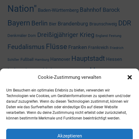
Nation"
Bahnhof
Barock
Baden-Württemberg
Bayern
DDR
Berlin
Brandenburg
Bier
Braunschweig
Dreißigjähriger Krieg
Denkmäler
Dom
England
Festung
Flüsse
Feudalismus
Franken
Frankreich
Friedrich
Hauptstadt
Hannover
Hessen
Fußball
Schiller
Hamburg
Museum
Industriegeschichte
Mediengeschichte
Cookie-Zustimmung verwalten
Nazizeit
Niedersachsen
Nordrhein-
Napoleon
Niederlande
Um Besuchern ein optimales Erlebnis zu bieten, verwenden wir
Preußen
Rheinland-Pfalz
Westfalen
Rhein
Russland
Technologien wie Cookies, um Geräteinformationen zu speichern und/oder
darauf zuzugreifen. Wenn du diesen Technologien zustimmst, können wir
Schloss
Daten wie das Surfverhalten oder eindeutige IDs auf dieser Website
Thüringen
Sachsen-Anhalt
Shoppingcenter
verarbeiten. Wenn du deine Zustimmung nicht erteilst oder zurückziehst,
können bestimmte Merkmale und Funktionen beeinträchtigt werden.
Wald
Zweiter Weltkrieg
Österreich
Universität
ARCHIV
Akzeptieren