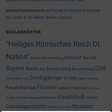
ueberallistesbesser.de
zu
Krasse Kontraste, Katharina
die Große & ihr kleiner Bruder (Zerbst)
SCHLAGWÖRTER
"Heiliges Römisches Reich Dt.
Nation"
Bahnhof
Barock
Baden-Württemberg
Bayern
DDR
Berlin
Brandenburg
Bier
Braunschweig
Dreißigjähriger Krieg
Denkmäler
Dom
England
Festung
Flüsse
Feudalismus
Franken
Frankreich
Friedrich
Hauptstadt
Hannover
Hessen
Fußball
Schiller
Hamburg
Museum
Industriegeschichte
Mediengeschichte