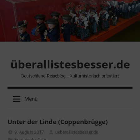
Zum
Inhalt
springen
überallistesbesser.de
Deutschland-Reiseblog … kulturhistorisch orientiert
Menü
Unter der Linde (Coppenbrügge)
9. August 2017
ueberallistesbesser.de
Fragmente
,
Orte