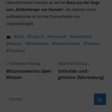
Heimatforscher meinen, es sei der
Berg aus der Sage
vom „Rattenfänger von Hameln“
, die definitiv noch
weltbekannter ist als der Damenfriede von
Coppenbrügge).
Diez
England
Hannover
Hauptstadt
Nassau
Niederlande
Niedersachsen
Preußen
Russland
Beitragsnavigation
Vorheriger Beitrag
Nächster Beitrag
Wissenswertes über
Unholde und -
Wissen
getüme (Merseburg)
Suchen
nach:
Suche