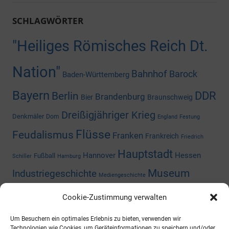
SCHLAGWÖRTER
"Heiliges Römisches Reich Dt.
Nation"
Bahnhof
Barock
Baden-Württemberg
Bayern
DDR
Berlin
Brandenburg
Bier
Braunschweig
Dreißigjähriger Krieg
Denkmäler
Dom
England
Festung
Flüsse
Feudalismus
Franken
Frankreich
Friedrich
Hauptstadt
Hannover
Hessen
Fußball
Schiller
Hamburg
Museum
Industriegeschichte
Mediengeschichte
Nazizeit
Niedersachsen
Nordrhein-
Napoleon
Niederlande
Cookie-Zustimmung verwalten
Preußen
Rheinland-Pfalz
Westfalen
Rhein
Russland
Um Besuchern ein optimales Erlebnis zu bieten, verwenden wir
Technologien wie Cookies, um Geräteinformationen zu speichern und/oder