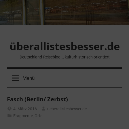
Zum
Inhalt
springen
überallistesbesser.de
Deutschland-Reiseblog … kulturhistorisch orientiert
Menü
Fasch (Berlin/ Zerbst)
4. März 2016
ueberallistesbesser.de
Fragmente
,
Orte