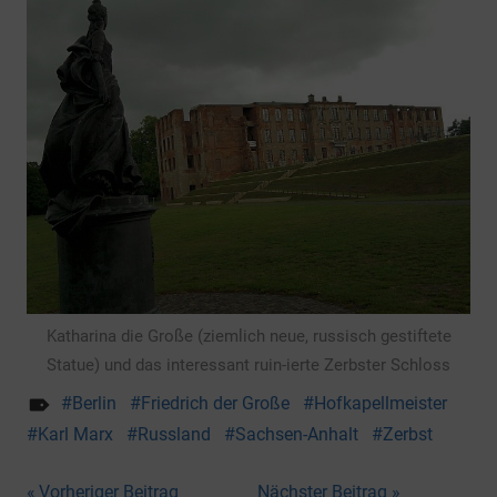
Katharina die Große (ziemlich neue, russisch gestiftete
Statue) und das interessant ruin-ierte Zerbster Schloss
Berlin
Friedrich der Große
Hofkapellmeister
Karl Marx
Russland
Sachsen-Anhalt
Zerbst
Vorheriger Beitrag
Nächster Beitrag