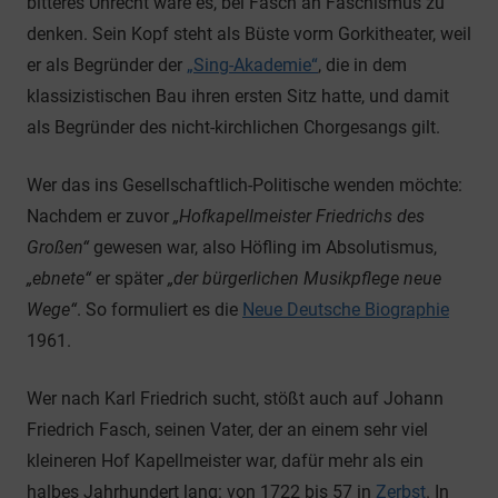
bitteres Unrecht wäre es, bei Fasch an Faschismus zu
denken. Sein Kopf steht als Büste vorm Gorkitheater, weil
er als Begründer der
„Sing-Akademie“
, die in dem
klassizistischen Bau ihren ersten Sitz hatte, und damit
als Begründer des nicht-kirchlichen Chorgesangs gilt.
Wer das ins Gesellschaftlich-Politische wenden möchte:
Nachdem er zuvor
„Hofkapellmeister Friedrichs des
Großen“
gewesen war, also Höfling im Absolutismus,
„ebnete“
er später
„der bürgerlichen Musikpflege neue
Wege“
. So formuliert es die
Neue Deutsche Biographie
1961.
Wer nach Karl Friedrich sucht, stößt auch auf Johann
Friedrich Fasch, seinen Vater, der an einem sehr viel
kleineren Hof Kapellmeister war, dafür mehr als ein
halbes Jahrhundert lang: von 1722 bis 57 in
Zerbst
. In